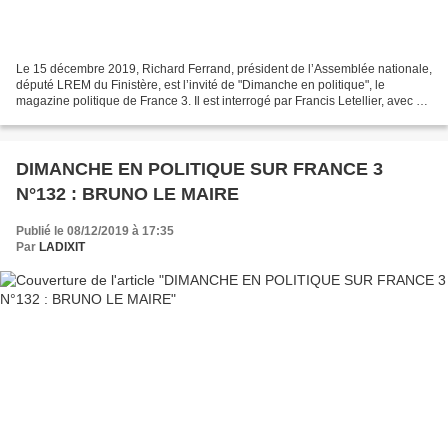
Le 15 décembre 2019, Richard Ferrand, président de l’Assemblée nationale,
député LREM du Finistère, est l’invité de "Dimanche en politique", le
magazine politique de France 3. Il est interrogé par Francis Letellier, avec à
ses côtés Cécile Cornudet, éditorialiste...
DIMANCHE EN POLITIQUE SUR FRANCE 3
N°132 : BRUNO LE MAIRE
Publié le 08/12/2019 à 17:35
Par
LADIXIT