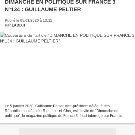
DIMANCHE EN POLITIQUE SUR FRANCE 3
N°134 : GUILLAUME PELTIER
Publié le 05/01/2020 à 13:11
Par
LADIXIT
Le 5 janvier 2020, Guillaume Peltier, vice-président délégué des
Républicains, député LR du Loir-et-Cher, est l’invité de "Dimanche en
politique", le magazine politique de France 3. Il est interrogé par Francis
Letellier, avec à ses côtés Nathalie Mauret,...