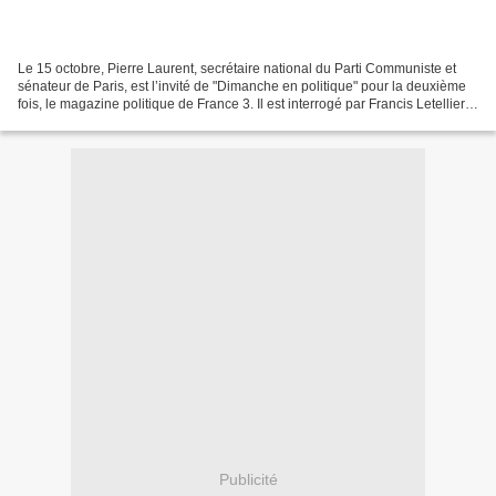
Le 15 octobre, Pierre Laurent, secrétaire national du Parti Communiste et
sénateur de Paris, est l’invité de "Dimanche en politique" pour la deuxième
fois, le magazine politique de France 3. Il est interrogé par Francis Letellier,
avec à ses côtés Cécile...
Publicité