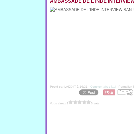
AMBASSADE DE L'INDE INTERVIE
Posté par LADIXIT à 16:31 -
Commentaires [
…
]
- Permalien [
Vous aimez ?
0 vote