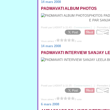
14 mars 2008
PADMAVATI ALBUM PHOTOS
PHOTOS PAD
E PAR SANJA
Posté par LADIXIT à 11:43 -
Commentaires [
…
]
- Permalien [
Vous aimez ?
0 vote
14 mars 2008
PADMAVATI INTERVIEW SANJAY L
Posté par LADIXIT à 11:25 -
Commentaires [
…
]
- Permalien [
Vous aimez ?
0 vote
6 mars 2008