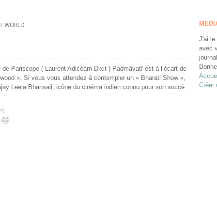
MEDI
IT WORLD
J'ai le
avec v
journa
Bonne 
 de Pariscope ( Laurent Adicéam-Dixit ) Padmâvatî est à l’écart de
Accuei
ywood ». Si vous vous attendez à contempler un « Bharati Show »,
Créer 
jay Leela Bhansali, icône du cinéma indien connu pour son succè
#
]