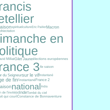
rancis
etellier
saison
Macron
spirituel
culture
Eric Pailler
phie
citation
imanche en
olitique
Gilet Jaune
vid Milliat
élections européennes
rance 3
4e saison
sur le vif
ur du Seigneur
Instantané
e de fin
l'instantané
France 2
national
saison
India
Inde
n de l'invité(e)
Tombé du ciel
it qui court
Constance de Bonnaventure