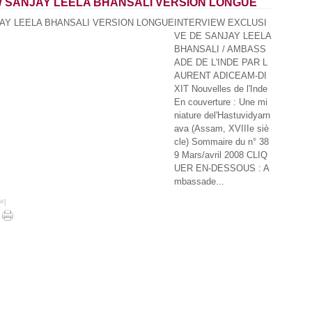
W SANJAY LEELA BHANSALI VERSION LONGUE
Ja
INTERVIEW EXCLUSI
VE DE SANJAY LEELA
BHANSALI / AMBASS
ADE DE L'INDE PAR L
AURENT ADICEAM-DI
XIT Nouvelles de l'Inde
En couverture : Une mi
niature del'Hastuvidyarn
ava (Assam, XVIIIe siè
cle) Sommaire du n° 38
9 Mars/avril 2008 CLIQ
UER EN-DESSOUS : A
mbassade...
#
]