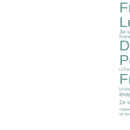
F
L
3e 
biogra
D
P
LCP
Da
F
Le jo
imag
2e 
citatio
un bru