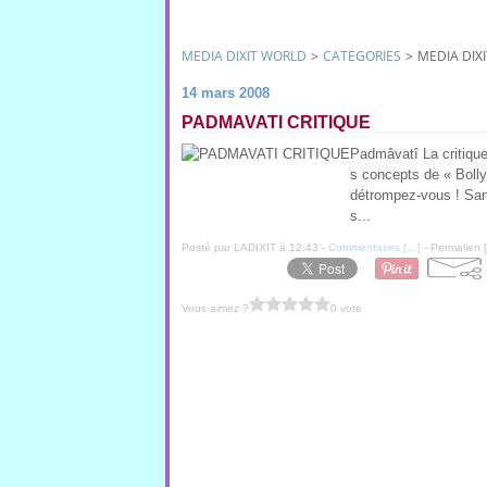
MEDIA DIXIT WORLD
>
CATEGORIES
>
MEDIA DIX
14 mars 2008
PADMAVATI CRITIQUE
Padmâvatî La critique
s concepts de « Boll
détrompez-vous ! San
s...
Posté par LADIXIT à 12:43 -
Commentaires [
…
]
- Permalien [
Vous aimez ?
0 vote