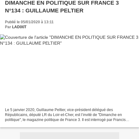
DIMANCHE EN POLITIQUE SUR FRANCE 3
N°134 : GUILLAUME PELTIER
Publié le 05/01/2020 à 13:11
Par
LADIXIT
Le 5 janvier 2020, Guillaume Peltier, vice-président délégué des
Républicains, député LR du Loir-et-Cher, est l’invité de "Dimanche en
politique", le magazine politique de France 3. Il est interrogé par Francis
Letellier, avec à ses côtés Nathalie Mauret,...