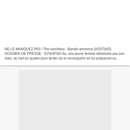
NE LE MANQUEZ PAS ! The lunchbox - Bande-annonce [VOST|HD]
DOSSIER DE PRESSE : SYNOPSIS Ila, une jeune femme délaissée par son
mari, se met en quatre pour tenter de le reconquérir en lui préparant un
savoureux déjeuner. Elle confie ensuite sa lunchbox...