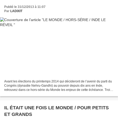
Publié le 31/12/2013 à 11:07
Par
LADIXIT
Avant les élections du printemps 2014 qui décideront de l’avenir du parti du
Congrès (dynastie Nehru-Gandhi) au pouvoir depuis dix ans en Inde,
retrouvez dans ce hors-série du Monde les enjeux de cette échéance. Trois
parties pour cette plongée dans l’Inde...
IL ÉTAIT UNE FOIS LE MONDE / POUR PETITS
ET GRANDS