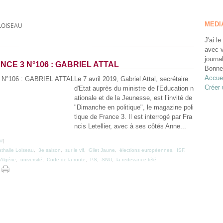
MEDI
LOISEAU
J'ai le
avec v
journa
CE 3 N°106 : GABRIEL ATTAL
Bonne 
Accuei
Le 7 avril 2019, Gabriel Attal, secrétaire
Créer 
d'Etat auprès du ministre de l'Education n
ationale et de la Jeunesse, est l’invité de
"Dimanche en politique", le magazine poli
tique de France 3. Il est interrogé par Fra
ncis Letellier, avec à ses côtés Anne...
#
]
thalie Loiseau
,
3e saison
,
sur le vif
,
Gilet Jaune
,
élections européennes
,
ISF
,
Algérie
,
université
,
Code de la route
,
PS
,
SNU
,
la redevance télé