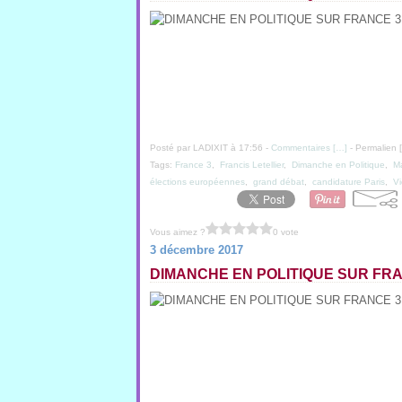
Posté par LADIXIT à 17:56 -
Commentaires [
…
]
- Permalien [
Tags:
France 3
,
Francis Letellier
,
Dimanche en Politique
,
M
élections européennes
,
grand débat
,
candidature Paris
,
Vi
Vous aimez ?
0 vote
3 décembre 2017
DIMANCHE EN POLITIQUE SUR FRAN