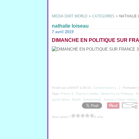
MEDIA DIXIT WORLD
>
CATEGORIES
>
NATHALIE 
nathalie loiseau
7 avril 2019
DIMANCHE EN POLITIQUE SUR FRAN
Posté par LADIXIT à 08:15 -
Commentaires [
…
]
- Permalien [
Tags:
France 3
,
Francis Letellier
,
Dimanche en Politique
,
Na
grand débat
,
Brexit
,
Gabriel Attal
,
Jacques Chirac citation
,
Vous aimez ?
0 vote