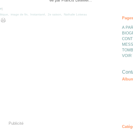
ée par Francis Letellier...
#
]
itique
,
image de fin
,
Instantané
,
2e saison
,
Nathalie Loiseau
Page
A PAR
BIOG
CONT
MESS
TOMB
VOIR
Conta
Album
Publicité
Catég