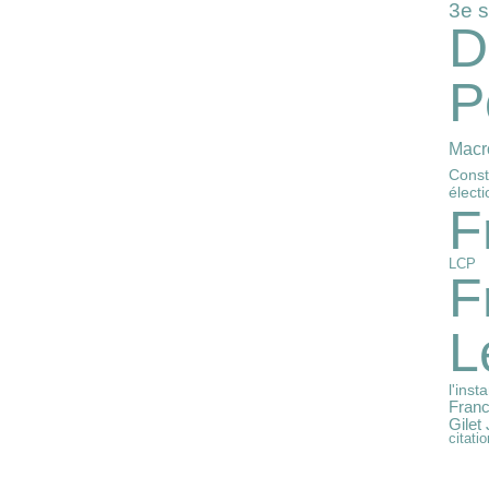
3e 
D
P
Macr
Const
élect
F
LCP
F
L
l'inst
Franc
Gilet
citatio