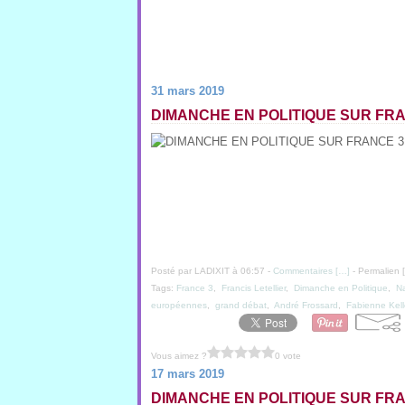
31 mars 2019
DIMANCHE EN POLITIQUE SUR FRA
Posté par LADIXIT à 06:57 -
Commentaires [
…
]
- Permalien [
Tags:
France 3
,
Francis Letellier
,
Dimanche en Politique
,
Na
européennes
,
grand débat
,
André Frossard
,
Fabienne Kell
Vous aimez ?
0 vote
17 mars 2019
DIMANCHE EN POLITIQUE SUR FRAN