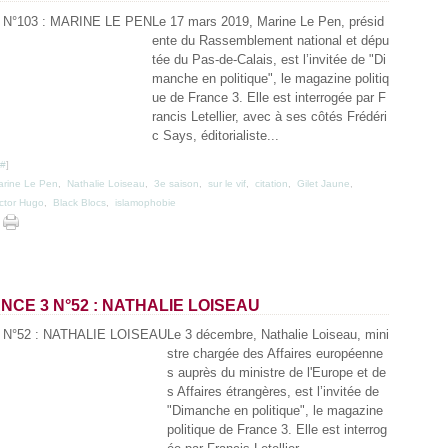
Ja
Le 17 mars 2019, Marine Le Pen, présid
ente du Rassemblement national et dépu
tée du Pas-de-Calais, est l’invitée de "Di
manche en politique", le magazine politiq
ue de France 3. Elle est interrogée par F
rancis Letellier, avec à ses côtés Frédéri
c Says, éditorialiste...
#
]
arine Le Pen
,
Nathalie Loiseau
,
3e saison
,
sur le vif
,
citation
,
Gilet Jaune
,
ctor Hugo
,
Black Blocs
,
islamophobie
CE 3 N°52 : NATHALIE LOISEAU
Le 3 décembre, Nathalie Loiseau, mini
stre chargée des Affaires européenne
s auprès du ministre de l'Europe et de
s Affaires étrangères, est l’invitée de
"Dimanche en politique", le magazine
politique de France 3. Elle est interrog