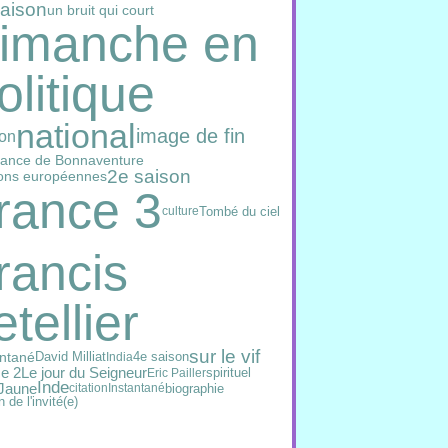
saison
un bruit qui court
imanche en
olitique
national
image de fin
on
ance de Bonnaventure
2e saison
ions européennes
rance 3
Tombé du ciel
culture
rancis
etellier
sur le vif
antané
David Milliat
4e saison
India
e 2
Le jour du Seigneur
spirituel
Eric Pailler
Inde
 Jaune
biographie
citation
Instantané
n de l'invité(e)