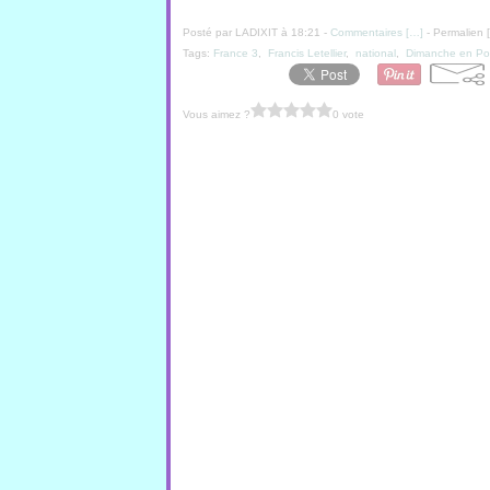
Posté par LADIXIT à 18:21 -
Commentaires [
…
]
- Permalien [
Tags:
France 3
,
Francis Letellier
,
national
,
Dimanche en Pol
Vous aimez ?
0 vote