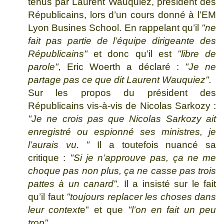
tenus par Laurent Wauquiez, président des
Républicains, lors d’un cours donné à l’EM
Lyon Busines School. En rappelant qu’il
"ne
fait pas partie de l’équipe dirigeante des
Républicains"
et donc qu’il est
"libre de
parole",
Eric Woerth a déclaré :
"Je ne
partage pas ce que dit Laurent Wauquiez".
Sur les propos du président des
Républicains vis-à-vis de Nicolas Sarkozy :
"Je ne crois pas que Nicolas Sarkozy ait
enregistré ou espionné ses ministres, je
l’aurais vu. "
Il a toutefois nuancé sa
critique :
"Si je n’approuve pas, ça ne me
choque pas non plus, ça ne casse pas trois
pattes à un canard".
Il a insisté sur le fait
qu’il faut
"toujours replacer les choses dans
leur context
e" et que
"l’on en fait un peu
trop".