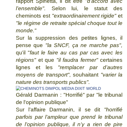
rapport Spinetta, il dit être
"d’accord avec
l’ensemble".
Selon lui, le statut des
cheminots est
"extraordinairement rigide"
et
"le régime de retraite spécial choque tout le
monde."
Sur la suppression des petites lignes, il
pense que
"la SNCF, ça ne marche pas",
qu’il "
faut le faire au cas par cas avec les
régions"
et que
"il faudra fermer"
certaines
lignes et les
"
remplacer par d’autres
moyens de transport
"
,
souhaitant
"varier la
nature des transports publics"
.
Gérald Darmanin : "Horrifié" par "le tribunal
de l'opinion publique"
Sur l’affaire Darmanin, il se dit
"horrifié
parfois par l’ampleur que prend le tribunal
de l’opinion publique, il n’y a rien de pire