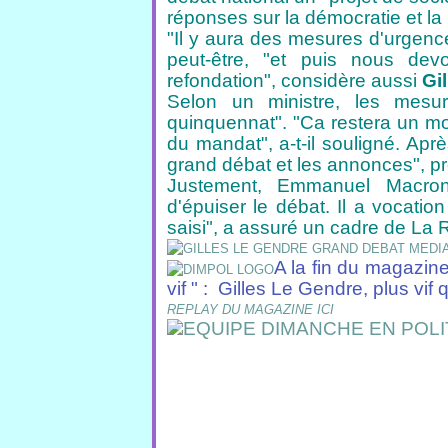
réponses sur
la démocratie et la
"Il y aura des mesures d'urgence"
peut-être, "et puis nous de
refondation",
considère aussi
Gi
Selon un ministre, les mesur
quinquennat".
"Ca restera un mo
du mandat", a-t-il
souligné.
Après
grand débat et les annonces",
pr
Justement, Emmanuel Macron
d'épuiser le
débat. Il a vocatio
saisi", a assuré
un cadre de La 
A la fin du magazine,
vif " : Gilles Le Gendre, plus vif q
REPLAY DU MAGAZINE
ICI