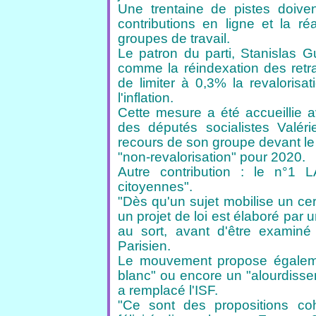
Une trentaine de pistes doiven
contributions
en ligne et la ré
groupes de travail.
Le patron du parti, Stanislas G
comme
la réindexation des ret
de limiter
à 0,3% la revalorisa
l'inflation.
Cette mesure a été accueillie 
des
députés socialistes Valér
recours de
son groupe devant le 
"non-revalorisation"
pour 2020.
Autre contribution : le n°1
citoyennes".
"Dès qu'un sujet mobilise un cer
un projet de loi est élaboré par
au sort, avant d'être examiné
Parisien.
Le mouvement propose égaleme
blanc" ou
encore un "alourdissem
a remplacé
l'ISF.
"Ce sont des propositions coh