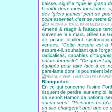
baisse, signifie
"que le grand dé
bientôt deux mois fonctionne, 
des 'gilets jaunes' peut se pou
point essentiel, c'est de mettre f
Amené à réagir à l'attaque terr
survenue le 5 mars, Gilles Le Ge
de prison fouillent systémati
venues.
"Cette mesure est à l'
assure-t-il, souhaitant que l'org
radicalisés, capables d'
"organi
nature terroriste". "Ce qui est i
équipés pour faire face à ce n
pare-lame dont ils pourraient béné
Blanquefort
En ce qui concerne l'usine Ford
risquent de perdre leur emploi,
de Benoît Hamon de nationaliser 
aucun sens". "Personne ne m'a e
un site changerait quoi que ce 