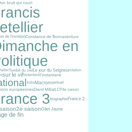
e
un bruit qui court
rancis
etellier
ion de l'invité(e)
Constance de Bonnaventure
imanche en
olitique
Le jour du Seigneur
Tombé du ciel
Pailler
citation
sur le vif
l'instantané
re
Instantané
ational
Macron
spirituel
India
David Milliat
LCP
4e saison
tions européennes
rance 3
France 2
biographie
saison
2e saison
Gilet Jaune
ge de fin