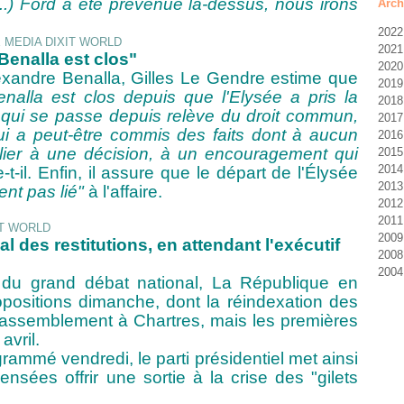
(...) Ford a été prévenue là-dessus, nous irons
Arch
2022
2021
J
 Benalla est clos"
2020
D
Alexandre Benalla, Gilles Le Gendre estime que
2019
N
D
 Benalla est clos depuis que l'Elysée a pris la
2018
O
N
D
ce qui se passe depuis relève du droit commun,
2017
S
S
N
D
ui a peut-être commis des faits dont à aucun
2016
A
A
O
N
D
ier à une décision, à un encouragement qui
2015
J
J
S
O
N
D
2014
M
F
J
S
O
N
N
t-il. Enfin, il assure que le départ de l'Élysée
2013
M
J
J
J
S
O
O
D
nt pas lié"
à l'affaire.
2012
F
M
J
J
S
S
N
D
2011
J
A
M
J
A
A
O
N
D
2009
M
A
M
J
J
S
O
N
D
 des restitutions, en attendant l'exécutif
2008
F
M
A
M
A
S
O
N
D
2004
J
F
M
A
J
A
S
O
O
N
le du grand débat national, La République en
J
F
M
J
J
A
S
J
M
D
opositions dimanche, dont la réindexation des
J
F
M
J
J
M
M
A
un rassemblement à Chartres, mais les premières
J
M
M
J
M
M
avril.
F
A
M
J
rogrammé vendredi, le parti présidentiel met
ainsi
J
M
A
nsées offrir une sortie à la crise des "gilets
F
M
J
F