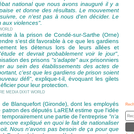
bat national que nous avons inauguré il y a
apaise et donne des résultats. Le mouvement
rsuivre, ce n'est pas à nous d'en décider. Le
in aux violences".
oriste à la prison de Condé-sur-Sarthe (Orne)
ndre s'est dit favorable à ce que les gardiens
quement les détenus lors de leurs allées et
étude et devrait probablement voir le jour"
,
anisation des prisons
"s'adapte"
aux prisonniers
ser au sein des établissements des actes de
mportant, c'est que les gardiens de prison soient
ouveau défi"
, explique-t-il, évoquant les gilets
ficier pour leur protection.
 de Blanquefort (Gironde), dont les employés
Rech
 le patron des députés LaREM estime que
l'idée
temporairement une partie de l'entreprise
"n'a
ncore expliqué en quoi le fait de nationaliser
soit. Nous n'avons pas besoin de ça pour que