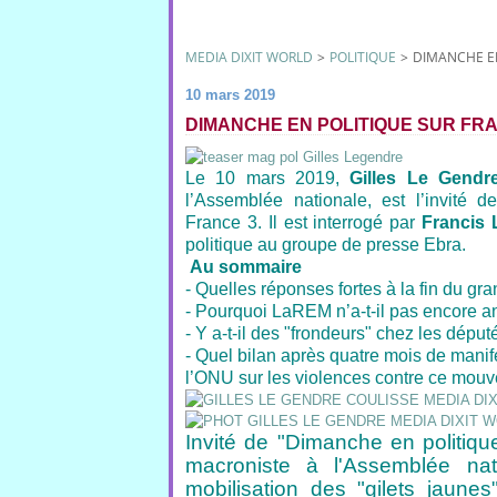
MEDIA DIXIT WORLD
>
POLITIQUE
>
DIMANCHE EN
10 mars 2019
DIMANCHE EN POLITIQUE SUR FRAN
Le 10 mars 2019,
Gilles Le Gendr
l’Assemblée nationale, est l’invité 
France 3. Il est interrogé par
Francis L
politique au groupe de presse Ebra.
Au sommaire
- Quelles réponses fortes à la fin du gr
- Pourquoi LaREM n’a-t-il pas encore a
- Y a-t-il des "frondeurs" chez les dépu
- Quel bilan après quatre mois de manif
l’ONU sur les violences contre ce mouv
Invité de "Dimanche en politiq
macroniste à l'Assemblée na
mobilisation des "gilets jaune