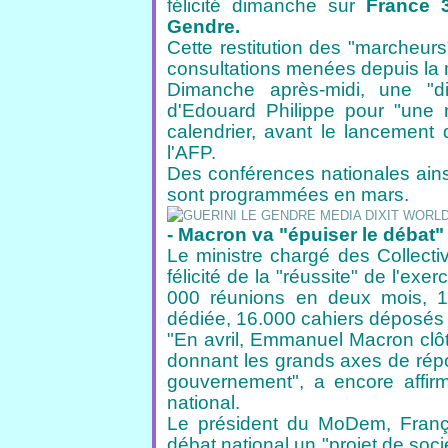
félicité
dimanche sur
France 
Gendre.
Cette restitution des "marcheur
consultations
menées depuis la m
Dimanche après-midi, une "di
d'Edouard
Philippe pour "une 
calendrier, avant
le lancement 
l'AFP.
Des conférences nationales ains
sont
programmées en mars.
- Macron va "épuiser le débat" 
Le ministre chargé des Collectiv
félicité de la "réussite" de l'exer
000 réunions en deux mois, 1,4
dédiée, 16.000 cahiers déposés 
"En avril, Emmanuel Macron clôt
donnant les grands axes de répon
gouvernement", a encore affir
national.
Le président du MoDem, Franç
débat national
un "projet de soci