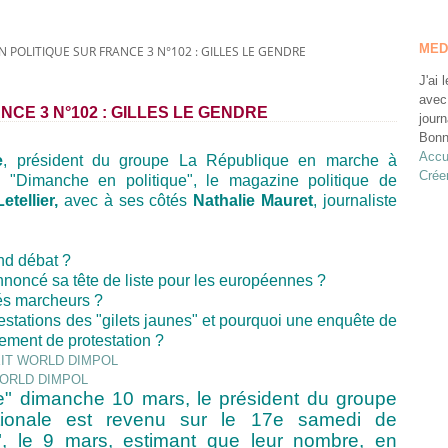
MED
 POLITIQUE SUR FRANCE 3 N°102 : GILLES LE GENDRE
J'ai 
avec
CE 3 N°102 : GILLES LE GENDRE
journ
Bonn
Accu
e
, président du groupe La République en marche à
Crée
de "Dimanche en politique", le magazine politique de
etellier,
avec à ses côtés
Nathalie Mauret
, journaliste
and débat ?
nnoncé sa tête de liste pour les européennes ?
tés marcheurs ?
estations des "gilets jaunes" et pourquoi une enquête de
ement de protestation ?
ue" dimanche 10 mars, le président du groupe
tionale est revenu sur le 17e samedi de
s", le 9 mars, estimant que leur nombre, en