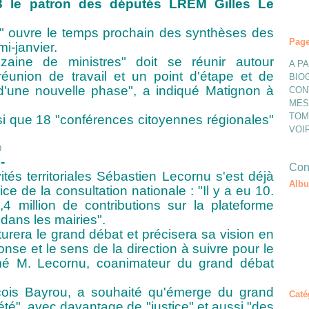
3 le patron des députés LREM Gilles Le
s" ouvre le temps prochain des synthèses des
Pag
i-janvier.
zaine de ministres" doit se réunir autour
A P
réunion de travail et un point d'étape et de
BIO
d'une nouvelle phase", a indiqué Matignon à
CON
MES
TOM
i que 18 "conférences citoyennes régionales"
VOI
-
Cont
ités territoriales Sébastien Lecornu s'est déjà
Alb
cice de la consultation nationale : "Il y a
eu 10.
 million de contributions sur la plateforme
dans les mairies".
urera le grand débat et précisera sa vision en
se et le sens de la direction à suivre pour le
mé M. Lecornu, coanimateur du grand débat
ois Bayrou, a souhaité qu'émerge du grand
Caté
été", avec davantage de "justice" et aussi "des