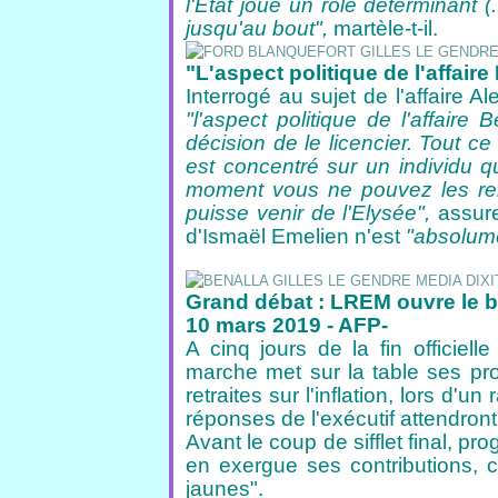
l'Etat joue un rôle déterminant 
jusqu'au bout",
martèle-t-il.
"L'aspect politique de l'affaire
Interrogé au sujet de l'affaire 
"l'aspect politique de l'affaire
décision de le licencier. Tout 
est concentré sur un individu q
moment vous ne pouvez les rel
puisse venir de l'Elysée",
assure-
d'Ismaël Emelien n'est
"absolume
Grand débat : LREM ouvre le bal
10 mars 2019 - AFP-
A cinq jours de la fin officiel
marche
met sur la table ses pr
retraites
sur l'inflation, lors d'
réponses
de l'exécutif attendront 
Avant le coup de sifflet final, p
en exergue ses contributions, ce
jaunes".