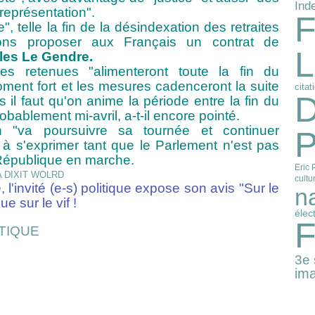
Ind
 représentation".
F
, telle la fin de la désindexation des retraites
vons proposer aux Français un contrat de
L
lles Le Gendre.
es retenues "alimenteront toute la fin du
ment fort et les mesures cadenceront la suite
citat
D
 il faut qu'on anime la période entre la fin du
obablement mi-avril, a-t-il encore pointé.
 "va poursuivre sa tournée et continuer
P
n à s'exprimer tant que le Parlement n'est pas
République en marche.
Eric 
cultu
 l'invité (e-s) politique expose son avis "Sur le
n
ue sur le vif !
élec
F
3e 
ima