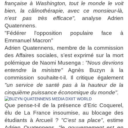
française à Washington, tout le monde le voit
bien,
la câlinothérapie
, avec ce monsieur-là,
n'est pas très efficace",
analyse Adrien
Quatennens.
"Fédérer l'opposition populaire face à
Emmanuel Macron"
Adrien Quatennens, membre de la commission
des Affaires sociales, s’est exprimé sur la mort
polémique de Naomi Musenga :
"Nous devrions
entendre la ministre"
Agnès Buzyn à la
commission souhaite-t-il. Il critique également
"un service de santé pas à la hauteur de la
cinquième puissance économique du monde".
Que pense-t-il de la présence d’Eric Coquerel,
élu de La France insoumise, au blocage des
étudiants à Arcueil ?
"C'est sa place",
estime
Adrien Quatennens,
"le gouvernement est en