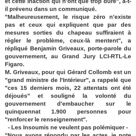
et cette inaction qui n'ont que trop
duré", a-t-
il prévenu dans un communiqué.
"Malheureusement, le risque zéro n'existe
pas et ceux qui expliquent que par des
mesures sorties du chapeau suffiraient à
régler le problème, ceux-là mentent",
a
répliqué Benjamin Griveaux, porte-parole du
gouvernement, au Grand Jury LCI-RTL-Le
Figaro.
M. Griveaux, pour qui Gérard Collomb est un
"grand ministre de l'Intérieur", a
rappelé que
"ces 15 derniers mois, 22 attentats ont été
déjoués" et souligné la
volonté du
gouvernement d'embaucher sur le
quinquennat 1.900 personnes pour
"renforcer
le renseignement".
- Les Insoumis ne veulent pas polémiquer -
"Nous avons répondu par les actes, je note