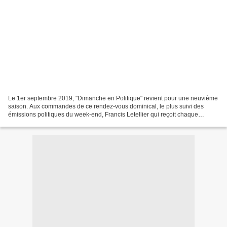
Le 1er septembre 2019, "Dimanche en Politique" revient pour une neuvième
saison. Aux commandes de ce rendez-vous dominical, le plus suivi des
émissions politiques du week-end, Francis Letellier qui reçoit chaque
semaine un invité politique avec, à ses...