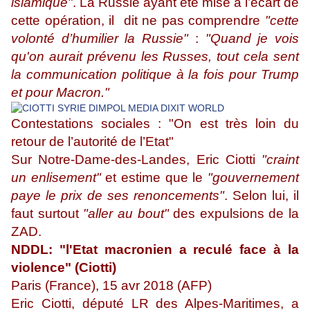
islamique"
. La Russie ayant été mise à l’écart de
cette opération, il dit ne pas comprendre
"cette
volonté d’humilier la Russie"
:
"Quand je vois
qu'on aurait prévenu les Russes, tout cela sent
la communication politique à la fois pour Trump
et pour Macron."
Contestations sociales : "On est très loin du
retour de l’autorité de l’Etat"
Sur Notre-Dame-des-Landes, Eric Ciotti
"craint
un enlisement"
et estime que le
"gouvernement
paye le prix de ses renoncements"
. Selon lui, il
faut surtout
"aller au bout"
des expulsions de la
ZAD.
NDDL: "l'Etat macronien a reculé face à la
violence" (Ciotti)
Paris (France), 15 avr 2018 (AFP)
Eric Ciotti, député LR des Alpes-Maritimes, a