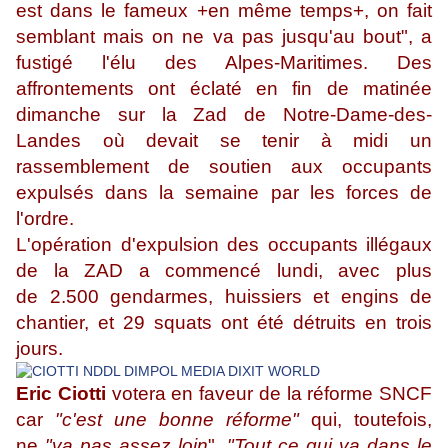
est dans le fameux +en même temps+,
on fait
semblant mais on ne va pas jusqu'au bout", a
fustigé l'élu des Alpes-Maritimes.
Des
affrontements ont éclaté en fin de matinée
dimanche sur la Zad de Notre-Dame-des-
Landes
où devait se tenir à midi un
rassemblement de soutien aux occupants
expulsés dans
la semaine par les forces de
l'ordre.
L'opération d'expulsion des occupants illégaux
de la ZAD a commencé lundi, avec plus
de
2.500 gendarmes, huissiers et engins de
chantier, et 29 squats ont été détruits
en trois
jours.
Eric Ciotti
votera en faveur de la réforme SNCF
car
"c'est une bonne réforme"
qui, toutefois,
ne
"va pas assez loin
".
"Tout ce qui va dans le