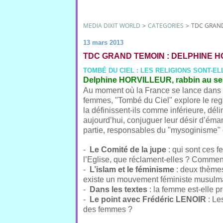
MEDIA DIXIT WORLD
>
CATEGORIES
>
TDC GRAND
13 mars 2013
TDC GRAND TEMOIN : DELPHINE 
TOMBÉ DU CIEL : LES RELIGIONS SONT-E
Delphine
HORVILLEUR
, rabbin au s
Au moment où la France se lance dans 
femmes, "
Tombé
du
Ciel
" explore le re
la définissent-ils comme inférieure, dél
aujourd’hui, conjuguer leur désir d’émanc
partie, responsables du "mysoginisme" 
-
Le Comité de la jupe
: qui sont ces f
l’Eglise, que réclament-elles ? Commen
-
L’islam et le féminisme
: deux thèmes
existe un mouvement féministe musulman
-
Dans les textes
: la femme est-elle 
-
Le point avec Frédéric LENOIR
: Le
des femmes ?