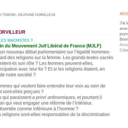
MED
 TEMOIN : DELPHINE HORVILLEUR
J'ai 
avec
HORVILLEUR
journ
Bonn
LLES MACHISTES ?
Accu
ein du Mouvement Juif Libéral de France (MJLF)
Crée
un nouveau débat parlementaire sur l’égalité hommes-
gard des religions sur la femme. Les grands textes sacrés
imitent-ils son rôle ? Les femmes peuvent-elles,
ipation avec leur foi ? Et si les religions étaient, en
de notre société ?
emmes qui veulent faire entendre leur voix au sein de
t sont-elles perçues ?
 qui paraissent
a priori
antinomiques, et pourtant il
 qui veut engager une réforme de l’intérieur.
présentée comme inférieure à l’homme ?
s religions sont-elles responsables de la discrimination