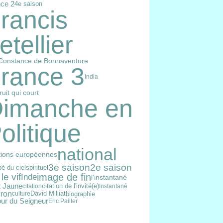
ce 2
4e saison
rancis
etellier
Constance de Bonnaventure
rance 3
India
ruit qui court
imanche en
olitique
national
tions européennes
3e saison
2e saison
spirituel
é du ciel
image de fin
le vif
Inde
l'instantané
t Jaune
citation de l'invité(e)
citation
Instantané
ron
David Milliat
biographie
culture
our du Seigneur
Eric Pailler