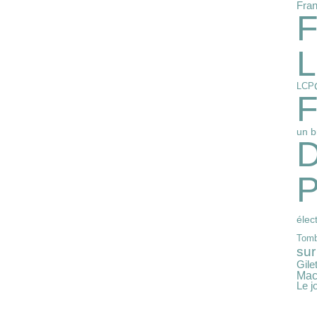
Fran
F
L
LCP
F
un b
D
P
élec
Tomb
sur 
Gile
Mac
Le j