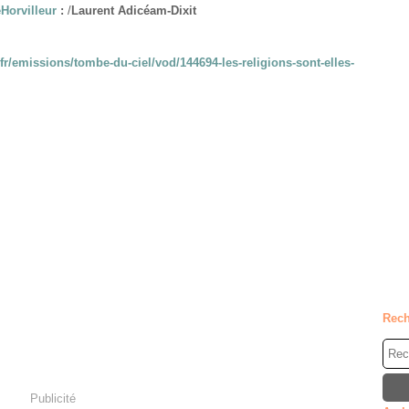
Horvilleur
:
/
Laurent Adicéam-Dixit
fr/emissions/tombe-du-ciel/vod/144694-les-religions-sont-elles-
Rech
Publicité