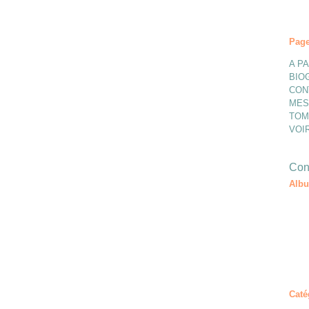
Pag
A P
BIO
CON
MES
TOM
VOI
Cont
Alb
Caté