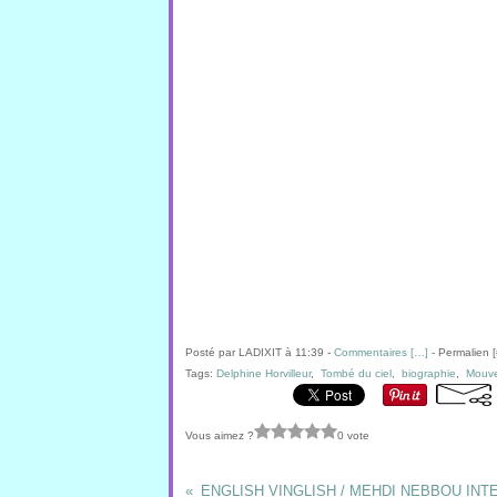
Posté par LADIXIT à 11:39 -
Commentaires [
…
]
- Permalien [
Tags:
Delphine Horvilleur
,
Tombé du ciel
,
biographie
,
Mouve
Vous aimez ?
0 vote