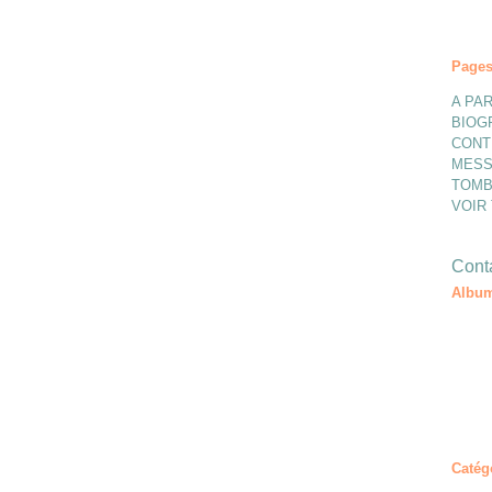
Page
A PAR
BIOG
CONT
MESS
TOMB
VOIR
Conta
Album
Catég