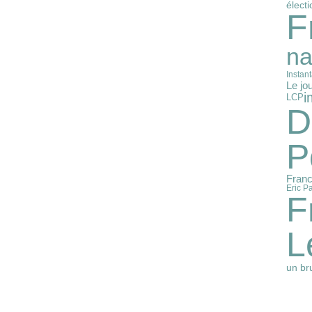
élect
F
na
Instan
Le jo
i
LCP
D
P
Franc
Eric Pa
F
L
un bru