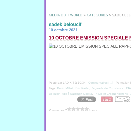
MEDIA DIXIT WORLD
>
CATEGORIES
>
SADEK BEL
sadek beloucif
10 octobre 2021
10 OCTOBRE EMISSION SPECIALE 
Posté par LADIXIT à 10:34 -
Commentaires [
…
]
- Permalien [
Tags:
David Milliat
,
Eric Pailler
,
l'agenda de Constance
,
CI
Beloucif
,
Abbé Salomon Odeka
,
P. Didier Croonenberghs
,
Vous aimez ?
0 vote