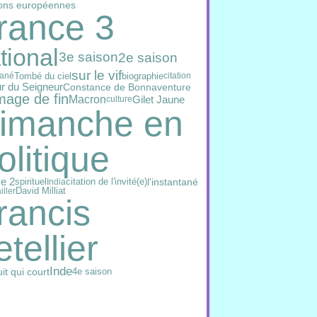
ions européennes
rance 3
tional
3e saison
2e saison
sur le vif
Tombé du ciel
biographie
tané
citation
ur du Seigneur
Constance de Bonnaventure
mage de fin
Macron
Gilet Jaune
culture
imanche en
olitique
e 2
spirituel
citation de l'invité(e)
l'instantané
India
David Milliat
iller
rancis
etellier
Inde
it qui court
4e saison