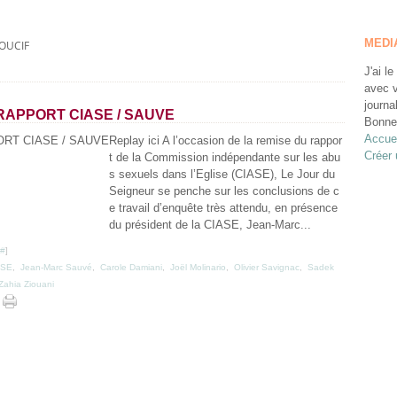
MEDI
OUCIF
J'ai le
avec v
journa
RAPPORT CIASE / SAUVE
Bonne 
Accuei
Replay ici A l’occasion de la remise du rappor
Créer 
t de la Commission indépendante sur les abu
s sexuels dans l’Eglise (CIASE), Le Jour du
Seigneur se penche sur les conclusions de c
e travail d’enquête très attendu, en présence
du président de la CIASE, Jean-Marc...
#
]
ASE
,
Jean-Marc Sauvé
,
Carole Damiani
,
Joël Molinario
,
Olivier Savignac
,
Sadek
Zahia Ziouani