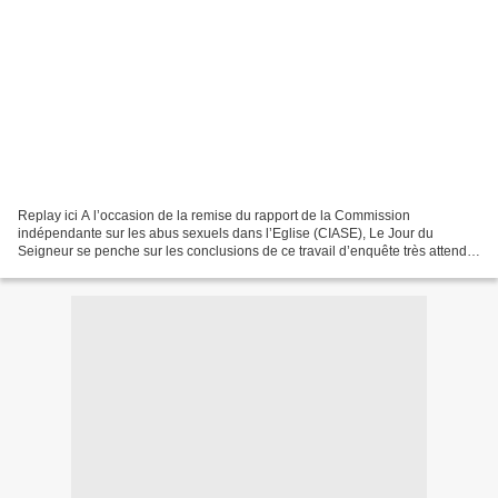
Replay ici A l’occasion de la remise du rapport de la Commission
indépendante sur les abus sexuels dans l’Eglise (CIASE), Le Jour du
Seigneur se penche sur les conclusions de ce travail d’enquête très attendu,
en présence du président de la CIASE, Jean-Marc...