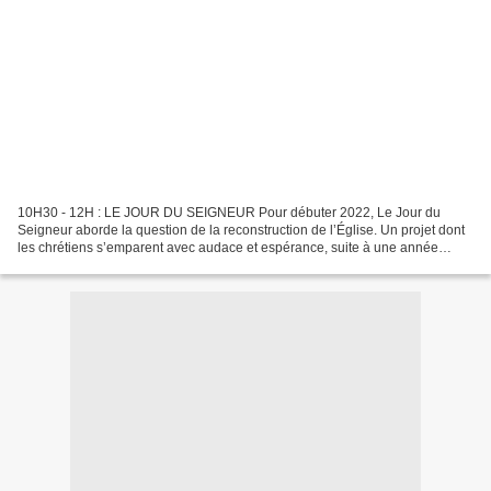
10H30 - 12H : LE JOUR DU SEIGNEUR Pour débuter 2022, Le Jour du
Seigneur aborde la question de la reconstruction de l’Église. Un projet dont
les chrétiens s’emparent avec audace et espérance, suite à une année
marquée par le choc des abus sexuels dans...