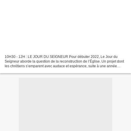
10H30 - 12H : LE JOUR DU SEIGNEUR Pour débuter 2022, Le Jour du
Seigneur aborde la question de la reconstruction de l’Église. Un projet dont
les chrétiens s’emparent avec audace et espérance, suite à une année
marquée par le choc des abus sexuels dans...