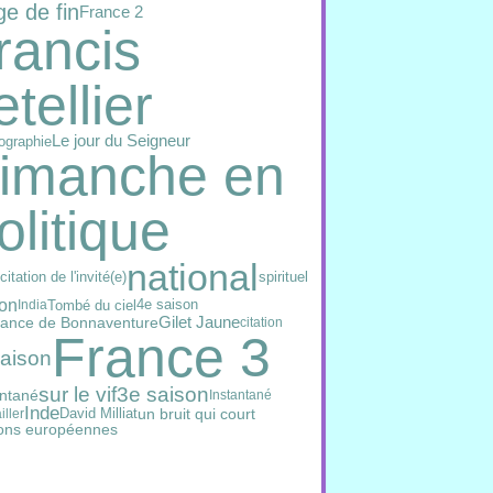
e de fin
France 2
rancis
etellier
Le jour du Seigneur
ographie
imanche en
olitique
national
citation de l'invité(e)
spirituel
on
4e saison
Tombé du ciel
India
Gilet Jaune
ance de Bonnaventure
citation
France 3
saison
sur le vif
3e saison
antané
Instantané
Inde
David Milliat
un bruit qui court
iller
ions européennes