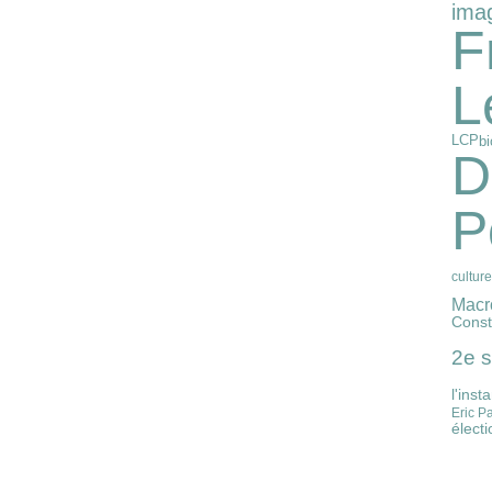
imag
F
L
LCP
bi
D
P
culture
Macr
Const
2e 
l'inst
Eric Pa
élect