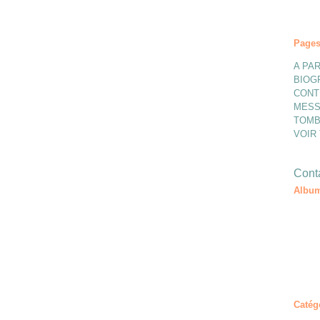
Page
A PAR
BIOG
CONT
MESS
TOMB
VOIR
Conta
Album
Catég