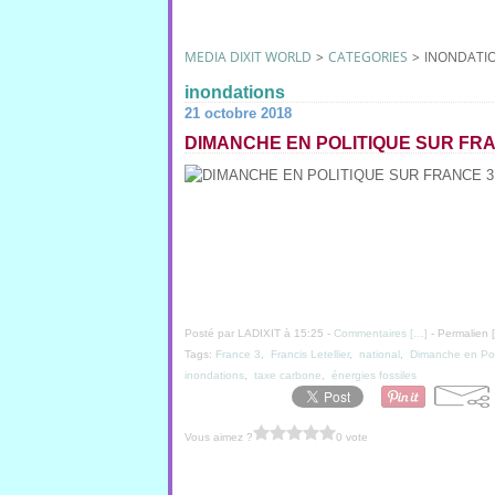
MEDIA DIXIT WORLD
>
CATEGORIES
>
INONDATI
inondations
21 octobre 2018
DIMANCHE EN POLITIQUE SUR FRAN
Posté par LADIXIT à 15:25 -
Commentaires [
…
]
- Permalien [
Tags:
France 3
,
Francis Letellier
,
national
,
Dimanche en Pol
inondations
,
taxe carbone
,
énergies fossiles
Vous aimez ?
0 vote