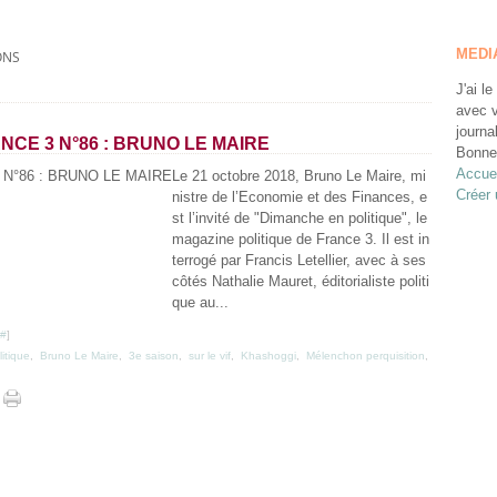
MEDI
ONS
J'ai le
avec v
journa
CE 3 N°86 : BRUNO LE MAIRE
Bonne 
Accuei
Le 21 octobre 2018, Bruno Le Maire, mi
Créer 
nistre de l’Economie et des Finances, e
st l’invité de "Dimanche en politique", le
magazine politique de France 3. Il est in
terrogé par Francis Letellier, avec à ses
côtés Nathalie Mauret, éditorialiste politi
que au...
#
]
itique
,
Bruno Le Maire
,
3e saison
,
sur le vif
,
Khashoggi
,
Mélenchon perquisition
,