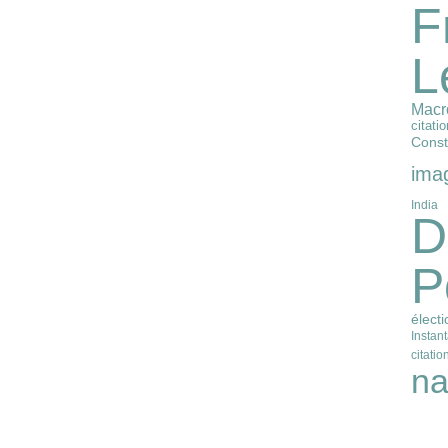
F
L
Macr
citatio
Const
imag
India
D
P
élect
Instan
citatio
na