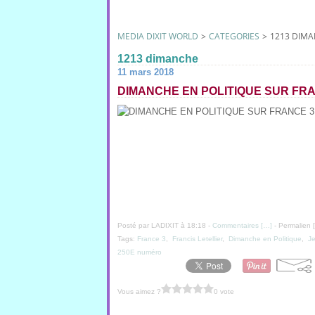
MEDIA DIXIT WORLD
>
CATEGORIES
>
1213 DIM
1213 dimanche
11 mars 2018
DIMANCHE EN POLITIQUE SUR FRA
Posté par LADIXIT à 18:18 -
Commentaires [
…
]
- Permalien [
Tags:
France 3
,
Francis Letellier
,
Dimanche en Politique
,
J
250E numéro
Vous aimez ?
0 vote