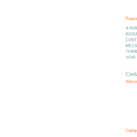
Page
A PAR
BIOG
CONT
MESS
TOMB
VOIR
Conta
Album
Catég