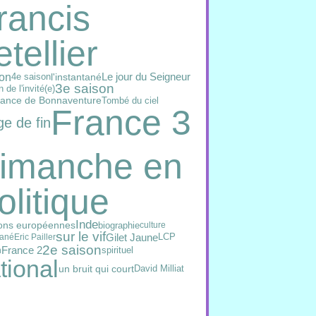
rancis
etellier
on
4e saison
l'instantané
Le jour du Seigneur
3e saison
n de l'invité(e)
ance de Bonnaventure
Tombé du ciel
France 3
e de fin
imanche en
olitique
Inde
ions européennes
biographie
culture
sur le vif
Gilet Jaune
LCP
tané
Eric Pailler
2e saison
France 2
spirituel
n
tional
un bruit qui court
David Milliat