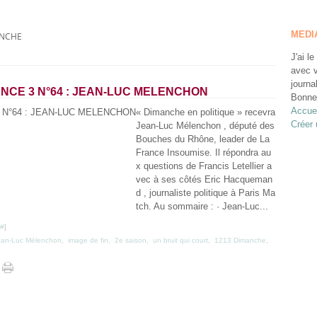
MEDI
ANCHE
J'ai le
avec v
journa
NCE 3 N°64 : JEAN-LUC MELENCHON
Bonne 
Accuei
« Dimanche en politique » recevra
Créer 
Jean-Luc Mélenchon , député des
Bouches du Rhône, leader de La
France Insoumise. Il répondra au
x questions de Francis Letellier a
vec à ses côtés Eric Hacqueman
d , journaliste politique à Paris Ma
tch. Au sommaire : · Jean-Luc...
#
]
ean-Luc Mélenchon
,
image de fin
,
2e saison
,
un bruit qui court
,
1213 Dimanche
,