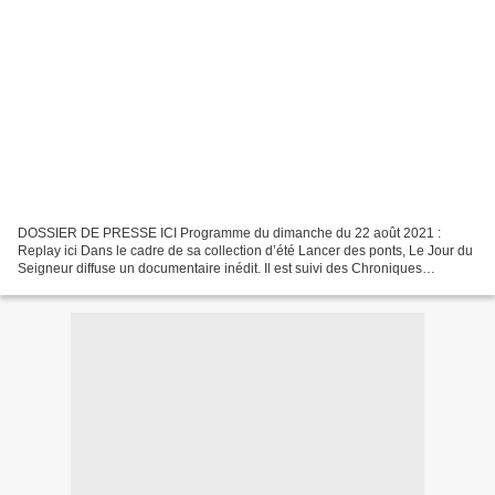
DOSSIER DE PRESSE ICI Programme du dimanche du 22 août 2021 :
Replay ici Dans le cadre de sa collection d’été Lancer des ponts, Le Jour du
Seigneur diffuse un documentaire inédit. Il est suivi des Chroniques
littéraires de Constance, d’une messe À ciel...