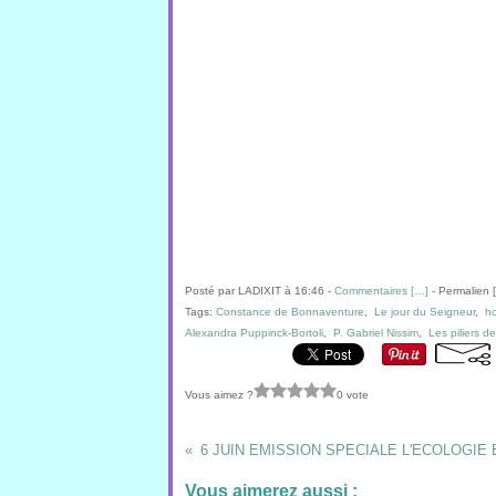
Posté par LADIXIT à 16:46 -
Commentaires [
…
]
- Permalien [
Tags:
Constance de Bonnaventure
,
Le jour du Seigneur
,
h
Alexandra Puppinck-Bortoli
,
P. Gabriel Nissim
,
Les piliers 
Vous aimez ?
0 vote
Vous aimerez aussi :