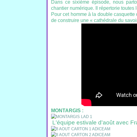
Dans ce sixième épisode, nous part
chantier numérique. Il répertorie toutes
Pour cet homme à la double casquette de
de construire une « cathédrale du savoir
MONTARGIS :
L'équipe estivale d'août avec F