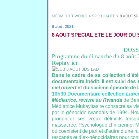
MEDIA DIXIT WORLD
>
SPIRITUALITE
>
8 AOUT SP
8 août 2021
8 AOUT SPECIAL ETE LE JOUR DU
DOSS
Programme du dimanche du 8 août 
Replay
ici
Dans le cadre de sa collection d’ét
documentaire
inédit.
Il est suivi des
ciel ouvert
et du sixième épisode de l
10h30 Documentaire collection
Lance
Médiatrice, revivre au Rwanda
de Ber
Médiatrice Mukayitasire consacre sa vie
par le génocide rwandais de 1994. Novi
prononcer ses vœux définitifs lorsq
massacrée. Psychologue clinicienne, Mé
où coexistent de part et d’autre d’une 
rescapés et d’ex-génocidaires pour con