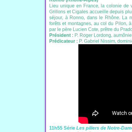
Lieu unique en France, la colonie de 
Grillons et Cigales accueille depuis pl
séjour, à Ronno, dans le Rhône. La m
forêts et montagnes, au col du Pilon, 
par le père Lucien Cote, prêtre du Prad
Président :
P. Roger Lordong, aumônie
Prédicateur :
P. Gabriel Nissim, domini
11h55 Série
Les piliers de Notre-Dam