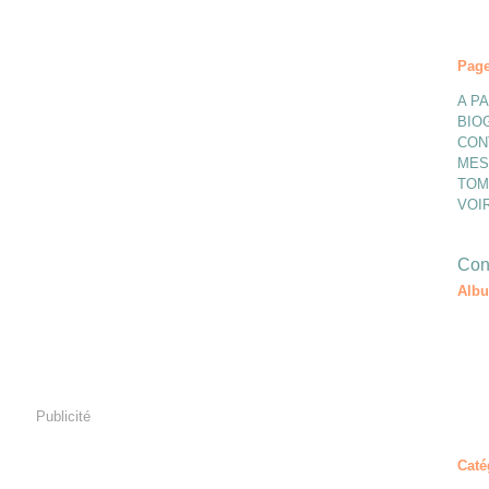
Pag
A P
BIO
CON
MES
TOM
VOI
Cont
Alb
Publicité
Caté