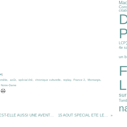
Mac
Cons
citat
D
P
LCP
4e s
un b
F
#
]
L
omélie
,
août
,
spécial été
,
chronique culturelle
,
replay
,
France 2
,
Montargis
,
de Notre-Dame
sur 
Tomb
n
6 JUIN EMISSION SPECIALE L'ECOLOGIE EST-ELLE AUSSI UNE AVENTURE SPIRITUELLE ? AVEC JEAN-LOUIS ETIENNE
15 AOUT SPECIAL ETE LE JOUR DU SEIGNEUR