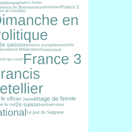
ron
biographie
Eric Pailler
tance de Bonnaventure
France 2
Instantané
ion de l'invité(e)
imanche en
olitique
3e saison
élections européennes
India
aison
David Milliat
l'instantané
citation
France 3
ruit qui court
rancis
etellier
image de fin
le vif
Inde
Gilet Jaune
2e saison
spirituel
é du ciel
culture
ational
Le jour du Seigneur