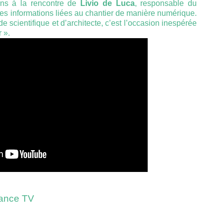
ons à la rencontre de
Livio de Luca
, responsable du
J
 les informations liées au chantier de manière numérique.
 scientifique et d’architecte, c’est l’occasion inespérée
 ».
rance TV