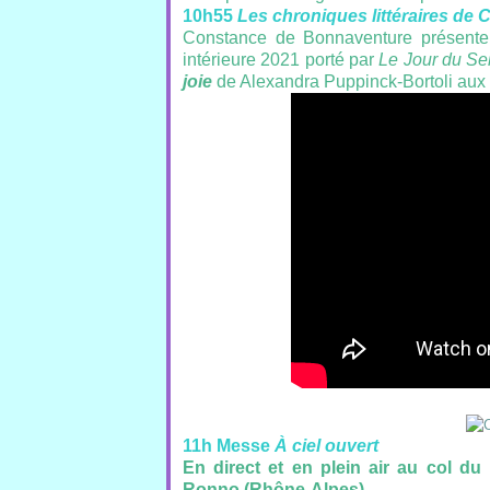
10h55
Les chroniques littéraires de
Constance de Bonnaventure présente u
intérieure 2021 porté par
Le Jour du S
joie
de Alexandra Puppinck-Bortoli aux é
11h Messe
À ciel ouvert
En direct et en plein air
au col du 
Ronno (Rhône-Alpes)