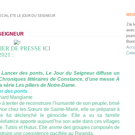
MED
ECIAL ETE LE JOUR DU SEIGNEUR
J'ai 
avec
 SEIGNEUR
journ
Bonn
Accu
IER DE PRESSE
ICI
Crée
2021 :
é
Lancer des ponts
,
Le Jour du Seigneur
diffuse un
Chroniques littéraires de Constance
, d’une messe
À
a série
Les piliers de Notre-Dame
.
r des ponts
nard Mangiante
 à tenter de reconstruire l’humanité de son peuple, brisé
ce chez les Sœurs de Sainte-Marie, elle se préparait à
ue fut déclenché le génocide. Elle a vu sa famille
diatrice apporte aujourd’hui son aide dans ces villages
rue, Tutsis et Hutus. Elle anime des groupes composés de
struire une coexistence pacifiée au Rwanda.