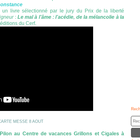
 Constance
n livre sélectionné par le jury du Prix de la liberté
eigneur
:
Le mal à l’âme : l’acédie, de la mélancolie à la
ditions du Cerf.
Rech
Pilon au Centre de vacances Grillons et Cigales à