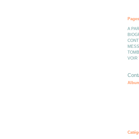
Page
A PAR
BIOG
CONT
MESS
TOMB
VOIR
Conta
Album
Catég