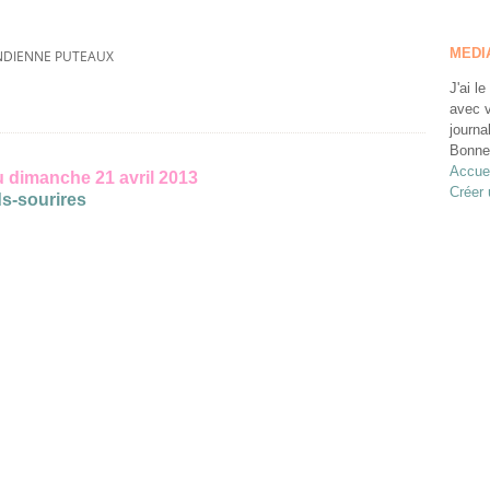
MEDI
NDIENNE PUTEAUX
J'ai le
avec v
journa
Bonne 
Accuei
u dimanche 21 avril 2013
Créer 
s-sourires