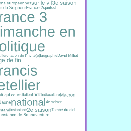
sur le vif
3e saison
ions européennes
ur du Seigneur
France 2
spirituel
rance 3
imanche en
olitique
citation de l'invité(e)
David Milliat
biographie
iller
e de fin
rancis
etellier
Inde
Macron
it qui court
citation
India
culture
national
 Jaune
4e saison
2e saison
antané
Tombé du ciel
Instantané
onstance de Bonnaventure