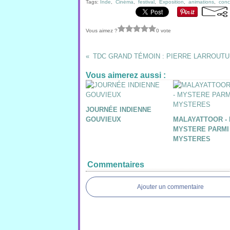
Tags:
Inde
,
Cinéma
,
festival
,
Exposition
,
animations
,
conc
Vous aimez ?
0 vote
TDC GRAND TÉMOIN : PIERRE LARROUT
Vous aimerez aussi :
JOURNÉE INDIENNE
GOUVIEUX
MALAYATTOOR - I
MYSTERE PARMI
MYSTERES
Commentaires
Ajouter un commentaire