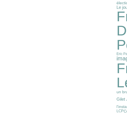
élect
Le jo
F
D
P
Eric Pa
imag
F
L
un bru
Gilet
l'inst
LCP
C