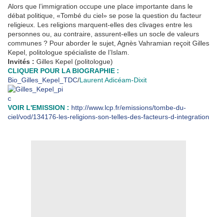
Alors que l’immigration occupe une place importante dans le
débat politique, «Tombé du ciel» se pose la question du facteur
religieux. Les religions marquent-elles des clivages entre les
personnes ou, au contraire, assurent-elles un socle de valeurs
communes ? Pour aborder le sujet, Agnès Vahramian reçoit Gilles
Kepel, politologue spécialiste de l’Islam.
Invités :
Gilles Kepel (politologue)
CLIQUER POUR LA BIOGRAPHIE :
Bio_Gilles_Kepel_TDC
/
Laurent Adicéam-Dixit
VOIR L'EMISSION :
http://www.lcp.fr/emissions/tombe-du-
ciel/vod/134176-les-religions-son-telles-des-facteurs-d-integration