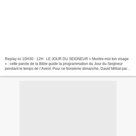
Replay ici 10H30 - 12H : LE JOUR DU SEIGNEUR « Montre-moi ton visage
» : cette parole de la Bible guide la programmation du Jour du Seigneur
pendant le temps de l’Avent. Pour ce troisième dimanche, David Milliat part à
la découverte de la Fondation Apprentis...