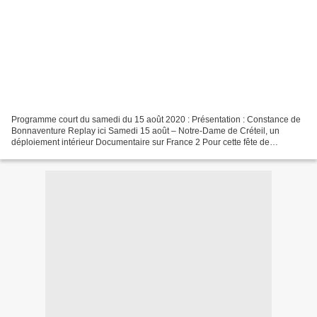
Programme court du samedi du 15 août 2020 : Présentation : Constance de
Bonnaventure Replay ici Samedi 15 août – Notre-Dame de Créteil, un
déploiement intérieur Documentaire sur France 2 Pour cette fête de
l’Assomption, Le Jour du Seigneur consacre un...