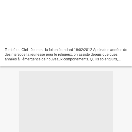
Tombé du Ciel : Jeunes : la foi en étendard 19/02/2012 Après des années de
désintérêt de la jeunesse pour le religieux, on assiste depuis quelques
années à l’émergence de nouveaux comportements. Qu’ils soient juifs,
musulmans ou catholiques de plus en...