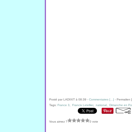
Posté par LADIXIT à 08:39 -
Commentaires [
…
]
- Permalien [
Tags:
France 3
,
Francis Letellier
,
national
,
Dimanche en Pol
Vous aimez ?
0 vote