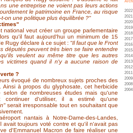
Arch
ans une entreprise ne voient pas leurs actions
2022
 lourdement le patrimoine en France, au risque
2021
J
e-t-on une politique plus équilibrée ?"
2020
D
ictimes"
2019
N
D
t national veut créer un groupe parlementaire
2018
O
N
D
ors qu'il faut aujourd'hui un minimum de 15
2017
S
S
N
D
de Rugy déclare à ce sujet :
"Il faut que le Front
2016
A
A
O
N
D
 les députés peuvent très bien se faire entendre
2015
J
J
S
O
N
D
u'ils veulent au même titre que les autres
2014
M
F
J
S
O
N
N
les victimes quand il n'y a aucune raison de
2013
M
J
J
J
S
O
O
D
2012
F
M
J
J
S
S
N
D
2011
J
A
M
J
A
A
O
N
D
 verte ?
2009
M
A
M
J
J
S
O
N
D
leurs évoqué de nombreux sujets proches des
2008
F
M
A
M
A
S
O
N
D
 Ainsi à propos du glyphosate, cet herbicide
2004
J
F
M
A
J
A
S
O
O
N
 selon de nombreuses études mais qu'une
J
F
M
J
J
A
S
J
M
D
nt continuer d'utiliser, il a estimé qu'une
J
F
M
J
J
M
M
A
in"
serait irresponsable tout en souhaitant que
J
M
M
J
M
M
sivement.
F
A
M
J
'aéroport nantais à Notre-Dame-des-Landes,
J
M
A
avait toujours voté contre et qu'il n'avait pas
F
M
J
F
iative d'Emmanuel Macron de faire réaliser une