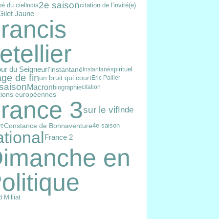
2e saison
citation de l'invité(e)
é du ciel
India
Gilet Jaune
rancis
etellier
our du Seigneur
l'instantané
spirituel
Instantané
ge de fin
un bruit qui court
Eric Pailler
saison
Macron
biographie
citation
tions européennes
rance 3
sur le vif
Inde
Constance de Bonnaventure
4e saison
re
ational
France 2
imanche en
olitique
 Milliat