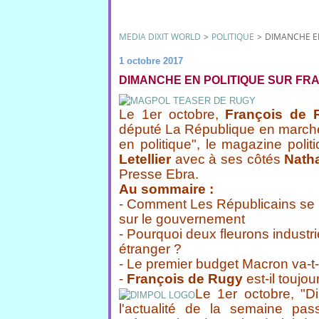
MEDIA DIXIT WORLD
>
POLITIQUE
>
DIMANCHE EN
1 octobre 2017
DIMANCHE EN POLITIQUE SUR FRA
Le 1er octobre,
François de 
député La République en marche 
en politique", le magazine polit
Letellier
avec à ses côtés
Natha
Presse Ebra.
Au sommaire :
- Comment Les Républicains se r
sur le gouvernement
- Pourquoi deux fleurons industri
étranger ?
- Le premier budget Macron va-t-i
-
François de Rugy
est-il toujo
Le 1er octobre, "D
l'actualité de la semaine pa