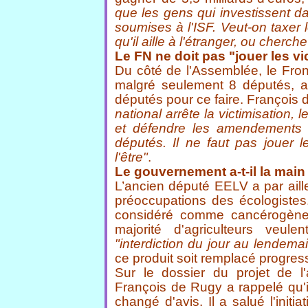
que les gens qui investissent d
soumises à l'ISF. Veut-on taxer
qu'il aille à l'étranger, ou cherch
Le FN ne doit pas "jouer les v
Du côté de l'Assemblée, le Fron
malgré seulement 8 députés, al
députés pour ce faire. François 
national arrête la victimisation,
et défendre les amendements q
députés. Il ne faut pas jouer 
l'être"
.
Le gouvernement a-t-il la main
L’ancien député EELV a par ail
préoccupations des écologistes.
considéré comme cancérogène
majorité d'agriculteurs veule
"interdiction du jour au lendema
ce produit soit remplacé progres
Sur le dossier du projet de l
François de Rugy a rappelé qu'il 
changé d'avis. Il a salué l'init