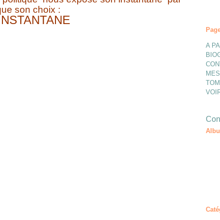
que son choix :
'INSTANTANE
Pag
A P
BIO
CON
MES
TOM
VOI
Cont
Alb
Caté