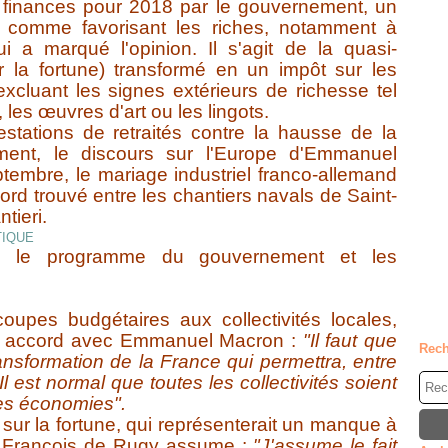
e finances pour 2018 par le gouvernement, un
 comme favorisant les riches, notamment à
 a marqué l'opinion. Il s'agit de la quasi-
r la fortune) transformé en un impôt sur les
excluant les signes extérieurs de richesse tel
 les œuvres d'art ou les lingots.
tations de retraités contre la hausse de la
ent, le discours sur l'Europe d'Emmanuel
embre, le mariage industriel franco-allemand
ord trouvé entre les chantiers navals de Saint-
tieri.
le programme du gouvernement et les
oupes budgétaires aux collectivités locales,
 accord avec Emmanuel Macron :
"Il faut que
Rech
ansformation de la France qui permettra, entre
l est normal que toutes les collectivités soient
des économies".
 sur la fortune, qui représenterait un manque à
s, François de Rugy assume :
"J'assume le fait