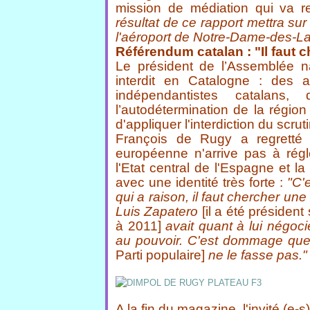
mission de médiation qui va r
résultat de ce rapport mettra sur
l'aéroport de Notre-Dame-des-Lan
Référendum catalan : "Il faut
Le président de l’Assemblée n
interdit en Catalogne : des a
indépendantistes catalans
l’autodétermination de la régio
d'appliquer l'interdiction du scr
François de Rugy a regretté
européenne n'arrive pas à régl
l'Etat central de l'Espagne et l
avec une identité très forte :
"C'e
qui a raison, il faut chercher un
Luis Zapatero
[il a été présiden
à 2011]
avait quant à lui négoc
au pouvoir. C'est dommage que
Parti populaire]
ne le fasse pas."
A la fin du magazine, l'invité (e