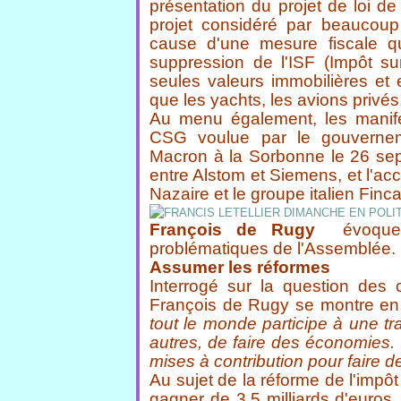
présentation du projet de loi d
projet considéré par beaucoup
cause d'une mesure fiscale qui
suppression de l'ISF (Impôt su
seules valeurs immobilières et 
que les yachts, les avions privés,
Au menu également, les manifes
CSG voulue par le gouvernem
Macron à la Sorbonne le 26 sept
entre Alstom et Siemens, et l'acc
Nazaire et le groupe italien Fincan
François de Rugy
évoque 
problématiques de l'Assemblée.
Assumer les réformes
Interrogé sur la question des c
François de Rugy
se montre en
tout le monde participe à une tr
autres, de faire des économies. I
mises à contribution pour faire 
Au sujet de la réforme de l'impôt
gagner de 3,5 milliards d'euro