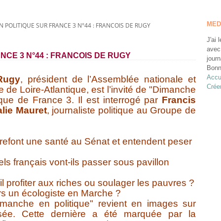
MED
 POLITIQUE SUR FRANCE 3 N°44 : FRANCOIS DE RUGY
J'ai 
avec
NCE 3 N°44 : FRANCOIS DE RUGY
journ
Bonn
Accu
Rugy
, président de l’Assemblée nationale et
Crée
de Loire-Atlantique, est l’invité de "Dimanche
ique de France 3. Il est interrogé par
Francis
lie Mauret
, journaliste politique au Groupe de
efont une santé au Sénat et entendent peser
els français vont-ils passer sous pavillon
l profiter aux riches ou soulager les pauvres ?
urs un écologiste en Marche ?
imanche en politique" revient en images sur
ssée. Cette dernière a été marquée par la