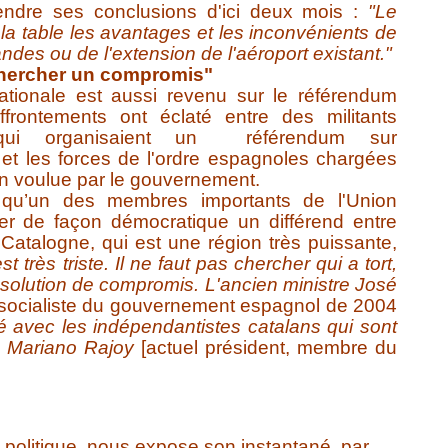
J
endre ses conclusions d'ici deux mois :
"Le
 la table les avantages et les inconvénients de
des ou de l'extension de l'aéroport existant."
 chercher un compromis"
ationale est aussi revenu sur le référendum
ffrontements ont éclaté entre des militants
, qui organisaient un référendum sur
n et les forces de l'ordre espagnoles chargées
utin voulue par le gouvernement.
 qu’un des membres importants de l'Union
er de façon démocratique un différend entre
a Catalogne, qui est une région très puissante,
st très triste. Il ne faut pas chercher qui a tort,
e solution de compromis. L'ancien ministre José
t socialiste du gouvernement espagnol de 2004
ié avec les indépendantistes catalans qui sont
 Mariano Rajoy
[actuel président, membre du
-s) politique nous expose son instantané par