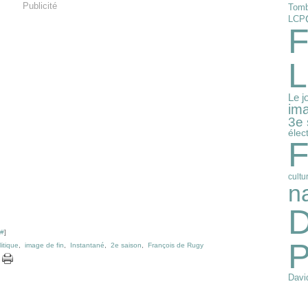
Publicité
Tomb
LCP
F
L
Le j
ima
3e 
élec
F
cultu
n
D
#
]
P
itique
,
image de fin
,
Instantané
,
2e saison
,
François de Rugy
David